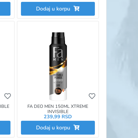
Dodaj u korpu
ni
d u omiljene morate da budete prijavljeni
Ukoliko želite da dodate proizvod u omiljene morate da bu
Ukoliko želite da 
IBLE
FA DEO MEN 150ML XTREME
INVISIBLE
239,99 RSD
Dodaj u korpu