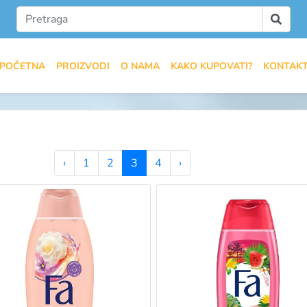
POČETNA
PROIZVODI
O NAMA
KAKO KUPOVATI?
KONTAK
‹
1
2
3
4
›