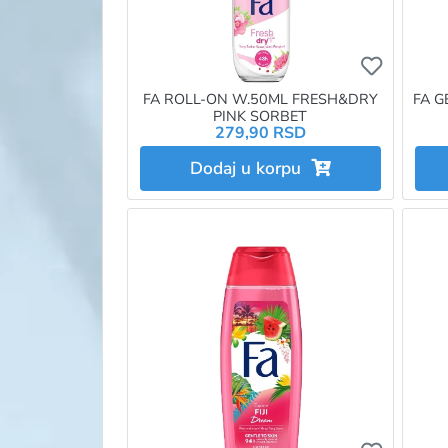
Ukoliko 
FA ROLL-ON W.50ML FRESH&DRY
FA G
PINK SORBET
279,90 RSD
Dodaj u korpu