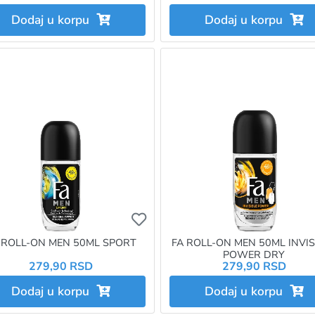
Dodaj u korpu
Dodaj u korpu
želite da dodate proizvod u omiljene morate da budete prijavlje
Ukoliko želite da dodate proizvo
 ROLL-ON MEN 50ML SPORT
FA ROLL-ON MEN 50ML INVIS
POWER DRY
279,90 RSD
279,90 RSD
Dodaj u korpu
Dodaj u korpu