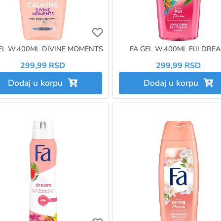
želite da dodate proizvod u omiljene morate da budete prijavlje
Ukoliko želite da dodate proizvo
EL W.400ML DIVINE MOMENTS
FA GEL W.400ML FIJI DRE
299,99 RSD
299,99 RSD
Dodaj u korpu
Dodaj u korpu