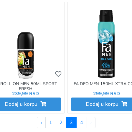
želite da dodate proizvod u omiljene morate da budete prijavlje
Ukoliko želite da dodate proizvo
 ROLL-ON MEN 50ML SPORT
FA DEO MEN 150ML XTRA C
FRESH
239,99 RSD
299,99 RSD
Dodaj u korpu
Dodaj u korpu
‹
1
2
3
4
›