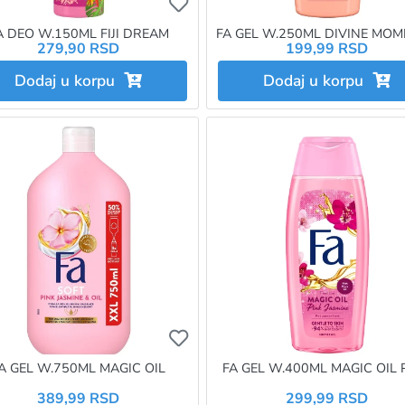
želite da dodate proizvod u omiljene morate da budete prijavlje
Ukoliko želite da dodate proizvo
A DEO W.150ML FIJI DREAM
FA GEL W.250ML DIVINE MO
279,90 RSD
199,99 RSD
Dodaj u korpu
Dodaj u korpu
želite da dodate proizvod u omiljene morate da budete prijavlje
Ukoliko želite da dodate proizvo
A GEL W.750ML MAGIC OIL
FA GEL W.400ML MAGIC OIL 
389,99 RSD
299,99 RSD