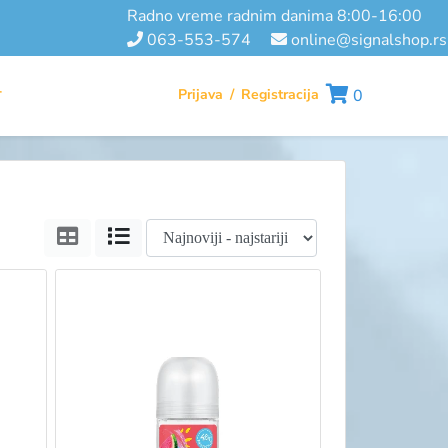
radno vreme radnim danima 8:00-16:00
063-553-574
online@signalshop.rs
Prijava
/
Registracija
0
T
Tabela
Lista