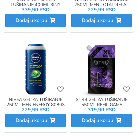
TUŠIRANJE 400ML 3IN1
250ML MEN TOTAL RELAX
339,90 RSD
229,99 RSD
EPIC LEGEND
98650
Dodaj u korpu
Dodaj u korpu
Ukoliko želite da dodate proizvo
Uk
NIVEA GEL ZA TUŠIRANJE
STR8 GEL ZA TUŠIRANJE
250ML MEN ENERGY 80803
550ML REFIL GAME
229,99 RSD
319,90 RSD
Dodaj u korpu
Dodaj u korpu