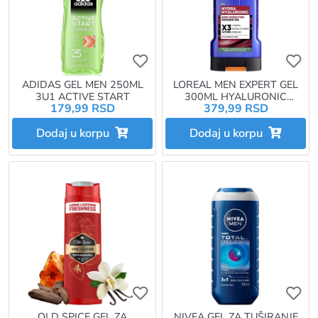
Ukoliko želite da dodate proizvo
Uk
ADIDAS GEL MEN 250ML
LOREAL MEN EXPERT GEL
3U1 ACTIVE START
300ML HYALURONIC
179,99 RSD
379,99 RSD
POWER
Dodaj u korpu
Dodaj u korpu
Ukoliko želite da dodate proizvo
Uk
OLD SPICE GEL ZA
NIVEA GEL ZA TUŠIRANJE