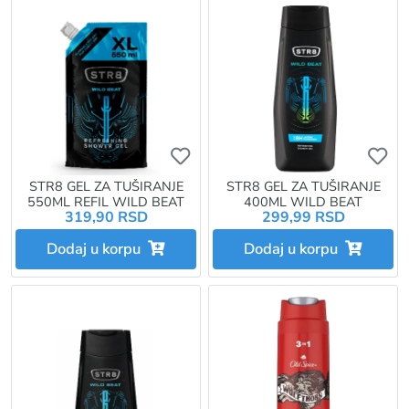
Ukoliko želite da dodate proizvo
Uk
STR8 GEL ZA TUŠIRANJE
STR8 GEL ZA TUŠIRANJE
550ML REFIL WILD BEAT
400ML WILD BEAT
319,90 RSD
299,99 RSD
Dodaj u korpu
Dodaj u korpu