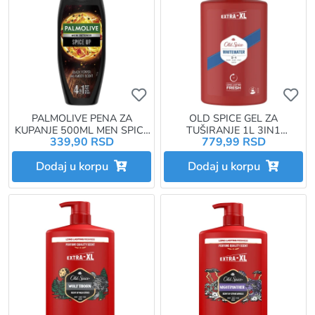
Ukoliko želite da dodate proizvo
Uk
PALMOLIVE PENA ZA
OLD SPICE GEL ZA
KUPANJE 500ML MEN SPICE
TUŠIRANJE 1L 3IN1
339,90 RSD
779,99 RSD
UP
PUMPICA WHITEWATER
Dodaj u korpu
Dodaj u korpu