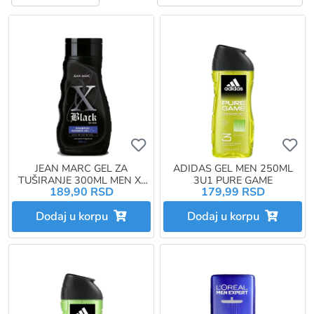
Ukoliko želite da dodate proizvo
Uk
JEAN MARC GEL ZA
ADIDAS GEL MEN 250ML
TUŠIRANJE 300ML MEN X-
3U1 PURE GAME
189,90 RSD
179,99 RSD
BLACK
Dodaj u korpu
Dodaj u korpu