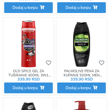
Dodaj u korpu
Dodaj u korpu
Ukoliko želite da dodate proizvo
Uk
OLD SPICE GEL ZA
PALMOLIVE PENA ZA
TUŠIRANJE 400ML 3IN1
KUPANJE 500ML MEN
339,90 RSD
339,90 RSD
NIGHTPANTHER
CHARGE UP
Dodaj u korpu
Dodaj u korpu