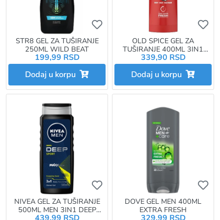
Ukoliko želite da dodate proizvo
Uk
STR8 GEL ZA TUŠIRANJE
OLD SPICE GEL ZA
250ML WILD BEAT
TUŠIRANJE 400ML 3IN1
199,99 RSD
339,90 RSD
WOLFTHORN
Dodaj u korpu
Dodaj u korpu
Ukoliko želite da dodate proizvo
Uk
NIVEA GEL ZA TUŠIRANJE
DOVE GEL MEN 400ML
500ML MEN 3IN1 DEEP
EXTRA FRESH
439,99 RSD
329,99 RSD
SPORT 93397