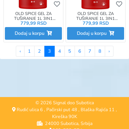
Ukoliko želite da dodate proizvo
Uk
OLD SPICE GEL ZA
OLD SPICE GEL ZA
TUŠIRANJE 1L 3IN1
TUŠIRANJE 1L 3IN1
779,99 RSD
779,99 RSD
PUMPICA WOLFTHORN
PUMPICA NIGHTPANTHER
Dodaj u korpu
Dodaj u korpu
‹
1
2
3
4
5
6
7
8
›
© 2026 Signal doo Subotica
Rudić ulica 6
,
Pačirski put 48
,
Blaška Rajića 11
,
Kireška 90K
24000 Subotica, Srbija