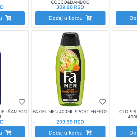
COCCO&BAMBOO
SD
309,90 RSD
pu
Dodaj u korpu
Do
Ukoliko želite da dodate proizvod u omiljene morat
Ukoliko želit
NJE I ŠAMPON
FA GEL MEN 400ML SPORT ENERGY
OLD SPI
L
400
SD
299,99 RSD
pu
Dodaj u korpu
Do