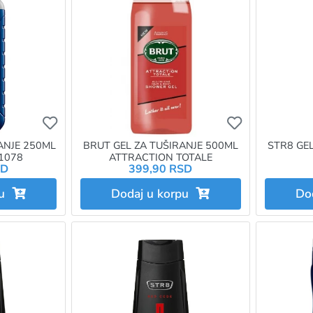
Ukoliko želite da dodate proizvod u omiljene morat
Ukoliko želit
ANJE 250ML
BRUT GEL ZA TUŠIRANJE 500ML
STR8 GE
1078
ATTRACTION TOTALE
SD
399,90 RSD
pu
Dodaj u korpu
Do