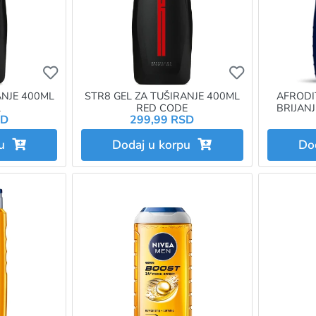
Ukoliko želite da dodate proizvod u omiljene morat
Ukoliko želit
ANJE 400ML
STR8 GEL ZA TUŠIRANJE 400ML
AFRODI
L
RED CODE
BRIJANJ
SD
299,99 RSD
pu
Dodaj u korpu
Do