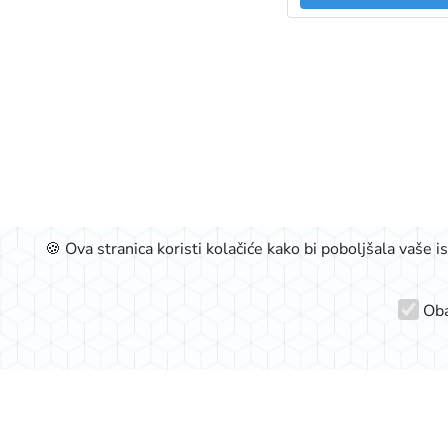
🍪 Ova stranica koristi kolačiće kako bi poboljšala vaše 
Oba