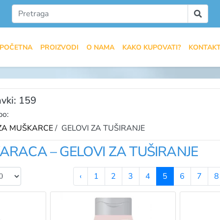
POČETNA
PROIZVODI
O NAMA
KAKO KUPOVATI?
KONTAK
vki: 159
po:
ZA MUŠKARCE
/ GELOVI ZA TUŠIRANJE
RACA – GELOVI ZA TUŠIRANJE
‹
1
2
3
4
5
6
7
8