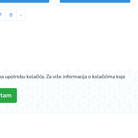
7
8
›
a upotrebu kolačića. Za više informacija o kolačićima koje
atam