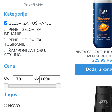
Prikaži više
Kategorije
GELOVI ZA TUŠIRANJE
PENE I GELOVI ZA
BRIJANJE
PENE I GELOVI ZA
TUŠIRANJE
ŠAMPONI ZA KOSU,
NIVEA GEL ZA TUŠIR
STYLING
MEN SPORT 8
229,99 R
Cena
Dodaj u kor
Od
do
Tagovi
NOVO