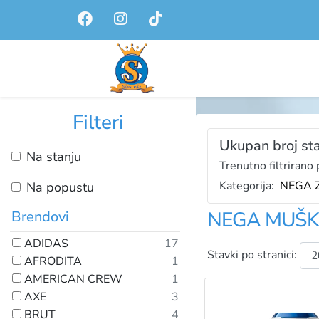
Filteri
Ukupan broj sta
Na stanju
Trenutno filtrirano 
Kategorija:
NEGA 
Na popustu
NEGA MUŠKA
Brendovi
ADIDAS
17
Stavki po stranici:
AFRODITA
1
AMERICAN CREW
1
AXE
3
BRUT
4