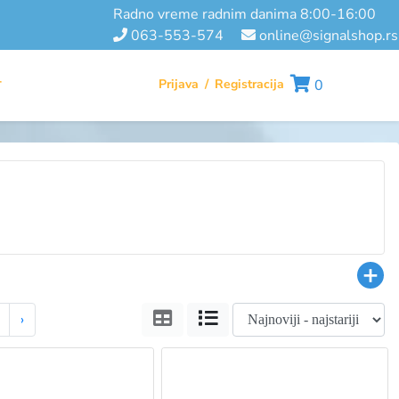
radno vreme radnim danima 8:00-16:00
063-553-574
online@signalshop.rs
Prijava
/
Registracija
0
T
Tabela
Lista
›