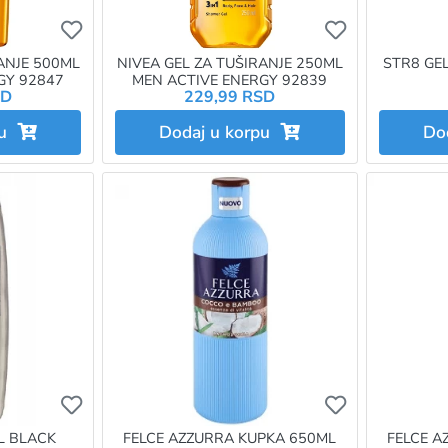
Ukoliko želite da dodate proizvod u omiljene morat
Ukoliko želit
ANJE 500ML
NIVEA GEL ZA TUŠIRANJE 250ML
STR8 GE
GY 92847
MEN ACTIVE ENERGY 92839
SD
229,99 RSD
pu
Dodaj u korpu
Do
Ukoliko želite da dodate proizvod u omiljene morat
Ukoliko želit
L BLACK
FELCE AZZURRA KUPKA 650ML
FELCE A