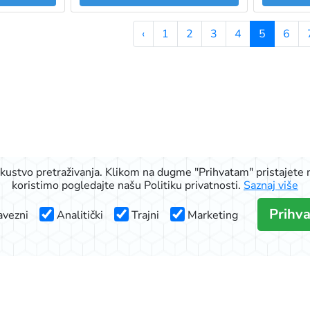
‹
1
2
3
4
5
6
iskustvo pretraživanja. Klikom na dugme "Prihvatam" pristajete n
koristimo pogledajte našu Politiku privatnosti.
Saznaj više
Prihv
vezni
Analitički
Trajni
Marketing