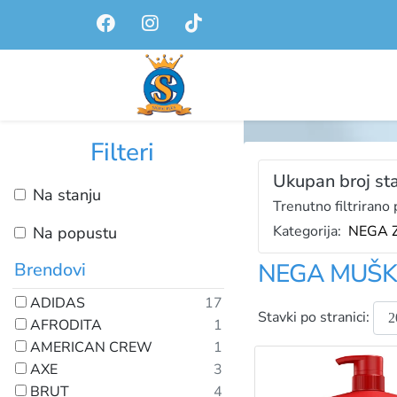
Filteri
Ukupan broj sta
Na stanju
Trenutno filtrirano 
Kategorija:
NEGA 
Na popustu
NEGA MUŠKA
Brendovi
ADIDAS
17
Stavki po stranici:
AFRODITA
1
AMERICAN CREW
1
AXE
3
BRUT
4