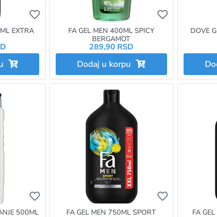
Ukoliko želite da dodate proizvod u omiljene morat
Ukoliko želit
0ML EXTRA
FA GEL MEN 400ML SPICY
DOVE G
BERGAMOT
SD
289,90 RSD
pu
Dodaj u korpu
Do
Ukoliko želite da dodate proizvod u omiljene morat
Ukoliko želit
ANJE 500ML
FA GEL MEN 750ML SPORT
FA GEL