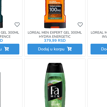
Ukoliko želite da dodate proizvod u omiljene morat
Ukoliko želit
 GEL 300ML
LOREAL MEN EXPERT GEL 300ML
LOREAL M
FENCE
HYDRA ENERGETIC
IN
SD
379,99 RSD
pu
Dodaj u korpu
Do