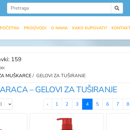
POČETNA
PROIZVODI
O NAMA
KAKO KUPOVATI?
KONTAK
vki: 159
po:
ZA MUŠKARCE
/ GELOVI ZA TUŠIRANJE
RACA – GELOVI ZA TUŠIRANJE
‹
1
2
3
4
5
6
7
8