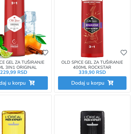
e da budete prijavljeni
e da dodate proizvod u omiljene morate da budete prijavljeni
Ukoliko želite da dodate proizvod u omi
Uk
CE GEL ZA TUŠIRANJE
OLD SPICE GEL ZA TUŠIRANJE
L 3IN1 ORIGINAL
400ML ROCKSTAR
229,99 RSD
339,90 RSD
daj u korpu
Dodaj u korpu