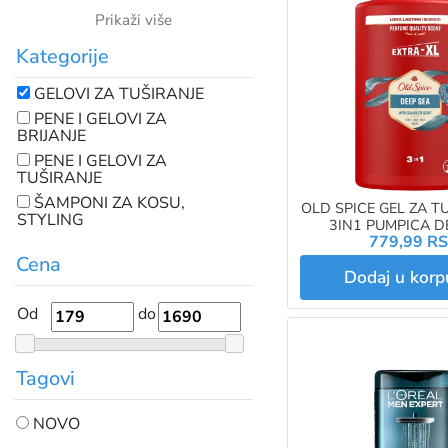
Prikaži više
Kategorije
GELOVI ZA TUŠIRANJE
PENE I GELOVI ZA
BRIJANJE
PENE I GELOVI ZA
TUŠIRANJE
ŠAMPONI ZA KOSU,
OLD SPICE GEL ZA T
STYLING
3IN1 PUMPICA D
779,99 R
Cena
Dodaj u kor
Od
do
Tagovi
NOVO