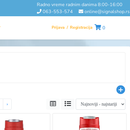
radno vreme radnim danima 8:00-16:00
063-553-574
online@signalshop.rs
Prijava
/
Registracija
0
T
Tabela
Lista
›