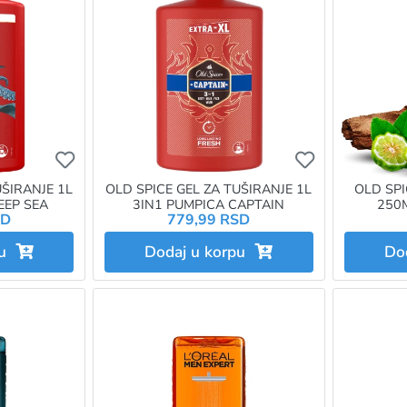
Ukoliko želite da dodate proizvod u omiljene morat
Ukoliko želit
UŠIRANJE 1L
OLD SPICE GEL ZA TUŠIRANJE 1L
OLD SPI
EEP SEA
3IN1 PUMPICA CAPTAIN
250M
SD
779,99 RSD
pu
Dodaj u korpu
Do