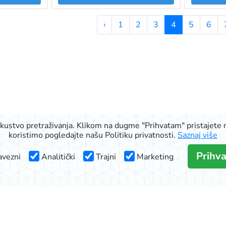
‹
1
2
3
4
5
6
iskustvo pretraživanja. Klikom na dugme "Prihvatam" pristajete n
koristimo pogledajte našu Politiku privatnosti.
Saznaj više
Prihv
vezni
Analitički
Trajni
Marketing