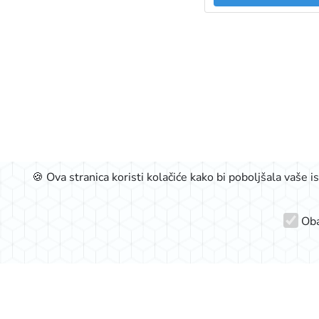
🍪 Ova stranica koristi kolačiće kako bi poboljšala vaše 
Oba