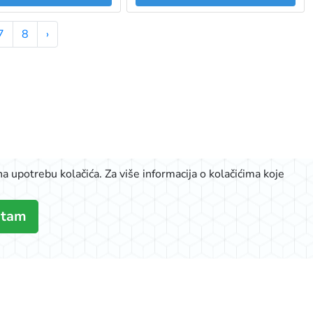
7
8
›
a upotrebu kolačića. Za više informacija o kolačićima koje
atam