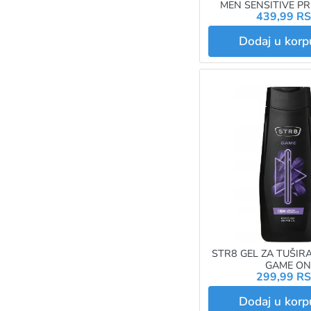
MEN SENSITIVE PR
439,99 R
CALMING 95
Dodaj u kor
STR8 GEL ZA TUŠIR
GAME ON
299,99 R
Dodaj u kor