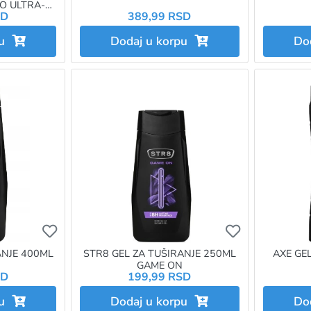
O ULTRA-
SD
389,99 RSD
381
pu
Dodaj u korpu
Do
Ukoliko želite da dodate proizvod u omiljene morat
Ukoliko želit
ANJE 400ML
STR8 GEL ZA TUŠIRANJE 250ML
AXE GE
GAME ON
SD
199,99 RSD
pu
Dodaj u korpu
Do